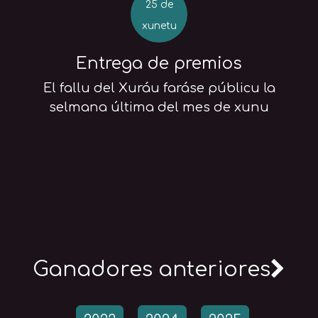
25 de
xunetu
Entrega de premios
El fallu del Xuráu faráse públicu la
selmana última del mes de xunu
Ganadores anteriores