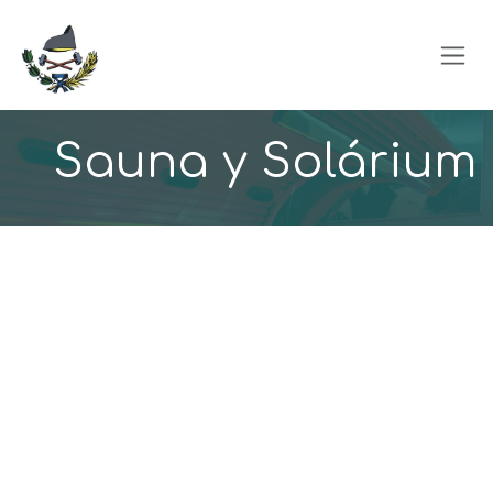
Skip to Content
Sauna y Solárium